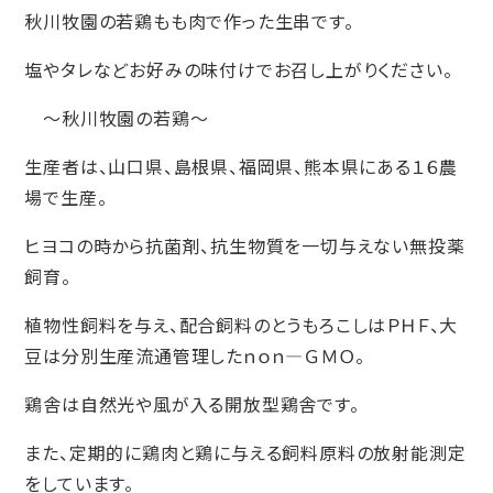
秋川牧園の若鶏もも肉で作った生串です。
塩やタレなどお好みの味付けでお召し上がりください。
〜秋川牧園の若鶏〜
生産者は、山口県、島根県、福岡県、熊本県にある１６農
場で生産。
ヒヨコの時から抗菌剤、抗生物質を一切与えない無投薬
飼育。
植物性飼料を与え、配合飼料のとうもろこしはＰＨＦ、大
豆は分別生産流通管理したｎｏｎ—ＧＭＯ。
鶏舎は自然光や風が入る開放型鶏舎です。
また、定期的に鶏肉と鶏に与える飼料原料の放射能測定
をしています。