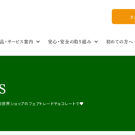
カ
品・サービス案内
安心・安全の取り組み
初めての方へ
食の安全・商品基準
わたしのイチオシ！
商品情報NEWS
私たちについて
組合員ひろば
ご利用ガイド
食品・生活雑貨選
イベントスケジュー
今週のおすすめ
おいしいレシピ
WEB加入
組合概要
S
教えてかぶりんちゃん【Q&A】
放射能ガイドライン
フォトギャラリー
お友達紹介
３世界ショップのフェアトレードチョコレートで♥️