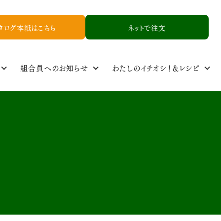
タログ本紙はこちら
ネットで注文
組合員へのお知らせ
わたしのイチオシ！＆レシピ
定基準
ル
食品添加物基準
取り扱い品一覧
NCYニュース
生産者情報
資料請求
お友達紹介申し込み