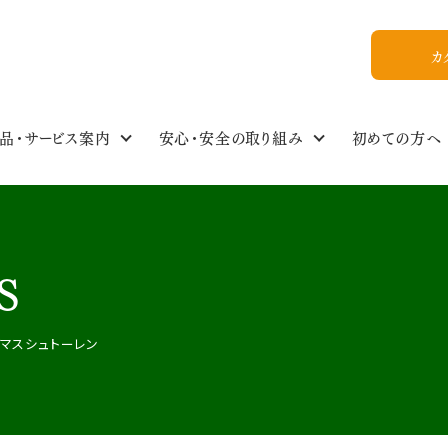
カ
品・サービス案内
安心・安全の取り組み
初めての方へ
食の安全・商品基準
わたしのイチオシ！
商品情報NEWS
私たちについて
組合員ひろば
ご利用ガイド
食品・生活雑貨選
イベントスケジュー
今週のおすすめ
おいしいレシピ
WEB加入
組合概要
S
教えてかぶりんちゃん【Q&A】
放射能ガイドライン
フォトギャラリー
お友達紹介
マスシュトーレン