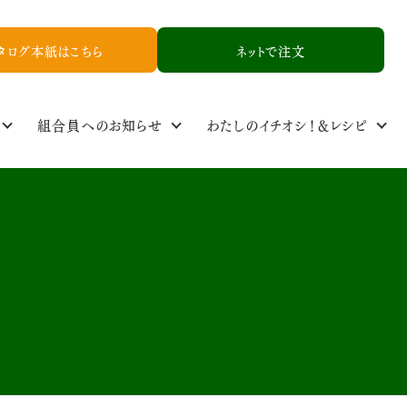
タログ本紙はこちら
ネットで注文
組合員へのお知らせ
わたしのイチオシ！＆レシピ
定基準
ル
食品添加物基準
取り扱い品一覧
NCYニュース
生産者情報
資料請求
お友達紹介申し込み