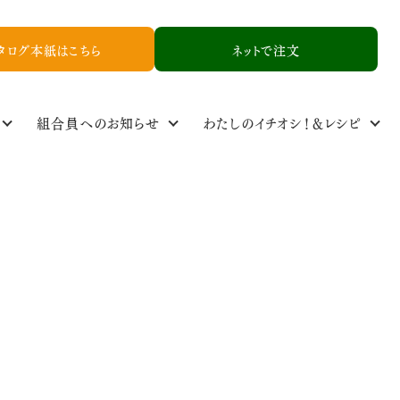
タログ本紙はこちら
ネットで注文
組合員へのお知らせ
わたしのイチオシ！＆レシピ
定基準
ル
食品添加物基準
取り扱い品一覧
NCYニュース
生産者情報
資料請求
お友達紹介申し込み