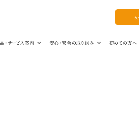
カ
品・サービス案内
安心・安全の取り組み
初めての方へ
食の安全・商品基準
わたしのイチオシ！
商品情報NEWS
私たちについて
組合員ひろば
ご利用ガイド
食品・生活雑貨選
イベントスケジュー
今週のおすすめ
おいしいレシピ
WEB加入
組合概要
果
教えてかぶりんちゃん【Q&A】
放射能ガイドライン
フォトギャラリー
お友達紹介
2016年9月1週