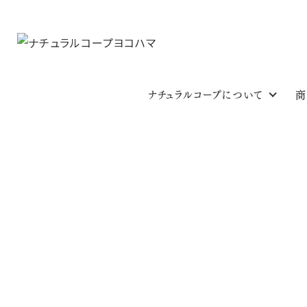
ナチュラルコープについて
商
放射能測定結
HOME
放射能測定結果
放射能測定結果 