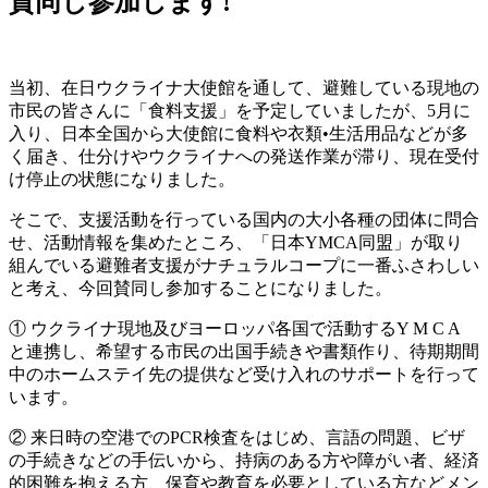
賛同し参加します!
当初、在日ウクライナ大使館を通して、避難している現地の
市民の皆さんに「食料支援」を予定していましたが、5月に
入り、日本全国から大使館に食料や衣類•生活用品などが多
く届き、仕分けやウクライナへの発送作業が滞り、現在受付
け停止の状態になりました。
そこで、支援活動を行っている国内の大小各種の団体に問合
せ、活動情報を集めたところ、「日本YMCA同盟」が取り
組んでいる避難者支援がナチュラルコープに一番ふさわしい
と考え、今回賛同し参加することになりました。
① ウクライナ現地及びヨーロッパ各国で活動するY M C A
と連携し、希望する市民の出国手続きや書類作り、待期期間
中のホームステイ先の提供など受け入れのサポートを行って
います。
② 来日時の空港でのPCR検査をはじめ、言語の問題、ビザ
の手続きなどの手伝いから、持病のある方や障がい者、経済
的困難を抱える方、保育や教育を必要としている方などメン