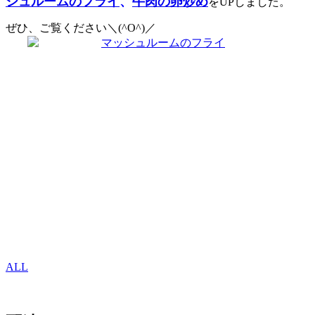
シュルームのフライ
、
牛肉の卵炒め
をUPしました。
ぜひ、ご覧ください＼(^O^)／
ALL