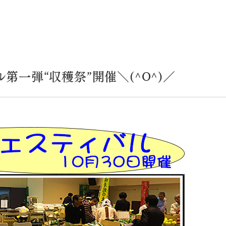
ル第一弾“収穫祭”開催＼(^O^)／