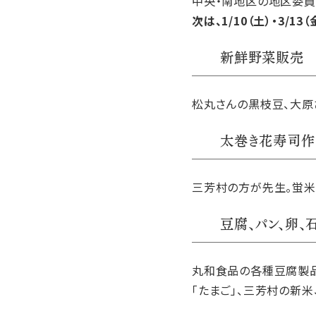
中央・南地区の地区委員
次は、1/10（土）・3/13
新鮮野菜販売
松丸さんの黒枝豆、大原
太巻き花寿司作
三芳村の方が先生。蛍米
豆腐、パン、卵、
丸和食品の各種豆腐製品
「たまご」、三芳村の新