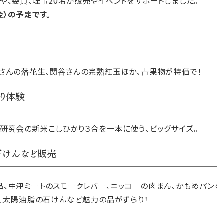
や、委員、理事20名が販売やイベントをサポートしました。
（金）の予定です。
さんの落花生、関谷さんの完熟紅玉ほか、青果物が特価で！
り体験
研究会の新米こしひかり３合を一本に使う、ビッグサイズ。
石けんなど販売
、中津ミートのスモークレバー、ニッコーの肉まん、かもめパン
米、太陽油脂の石けんなど魅力の品がずらり！