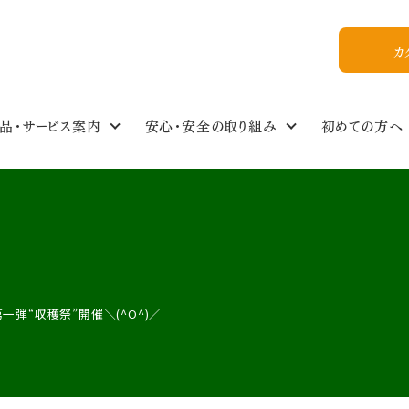
カ
品・サービス案内
安心・安全の取り組み
初めての方へ
食の安全・商品基準
わたしのイチオシ！
商品情報NEWS
私たちについて
組合員ひろば
ご利用ガイド
食品・生活雑貨選
イベントスケジュー
今週のおすすめ
おいしいレシピ
WEB加入
組合概要
教えてかぶりんちゃん【Q&A】
放射能ガイドライン
フォトギャラリー
お友達紹介
一弾“収穫祭”開催＼(^O^)／