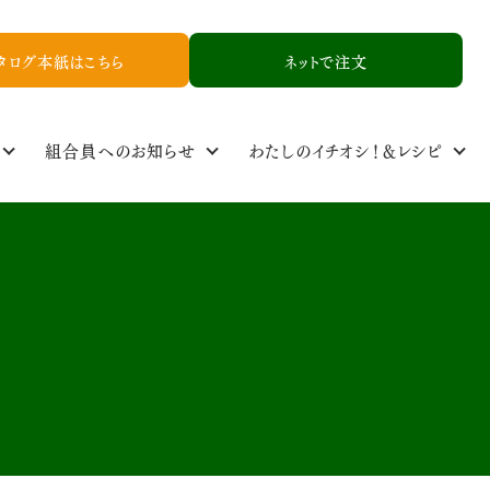
タログ本紙はこちら
ネットで注文
組合員へのお知らせ
わたしのイチオシ！＆レシピ
定基準
ル
食品添加物基準
取り扱い品一覧
NCYニュース
生産者情報
資料請求
お友達紹介申し込み