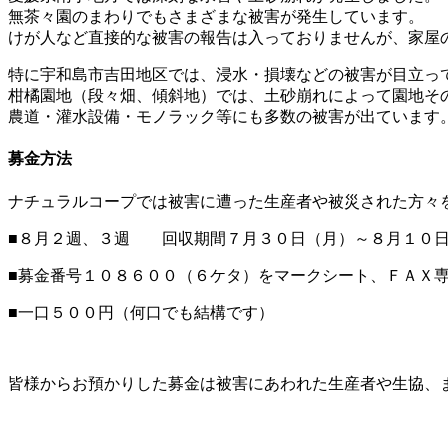
無茶々園のまわりでもさまざまな被害が発生しています。
けが人など直接的な被害の報告は入っておりませんが、家屋
特に宇和島市吉田地区では、浸水・損壊などの被害が目立っ
柑橘園地（段々畑、傾斜地）では、土砂崩れによって園地そ
農道・灌水設備・モノラック等にも多数の被害が出ています
募金方法
ナチュラルコープでは被害に遭った生産者や被災された方々
■８月２週、３週 回収期間７月３０日（月）～８月１０日(
■募金番号１０８６００（６ケタ）をマークシート、ＦＡＸ
■一口５００円（何口でも結構です）
皆様からお預かりした募金は被害にあわれた生産者や生協、