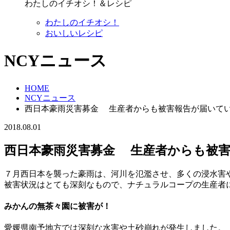
わたしのイチオシ！＆レシピ
わたしのイチオシ！
おいしいレシピ
NCYニュース
HOME
NCYニュース
西日本豪雨災害募金 生産者からも被害報告が届いていま
2018.08.01
西日本豪雨災害募金 生産者からも被害
７月西日本を襲った豪雨は、河川を氾濫させ、多くの浸水害
被害状況はとても深刻なもので、ナチュラルコープの生産者
みかんの無茶々園に被害が！
愛媛県南予地方では深刻な水害や土砂崩れが発生しました。