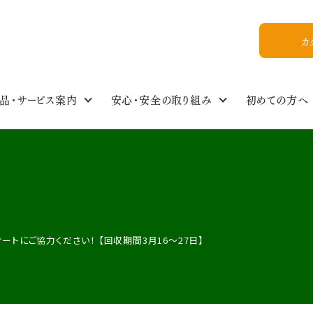
カ
品・サービス案内
安心・安全の取り組み
初めての方へ
食の安全・商品基準
わたしのイチオシ！
商品情報NEWS
私たちについて
組合員ひろば
ご利用ガイド
食品・生活雑貨選
イベントスケジュー
今週のおすすめ
おいしいレシピ
WEB加入
組合概要
教えてかぶりんちゃん【Q&A】
放射能ガイドライン
フォトギャラリー
お友達紹介
ケートにご協力ください！ 【回収期間3月16〜27日】