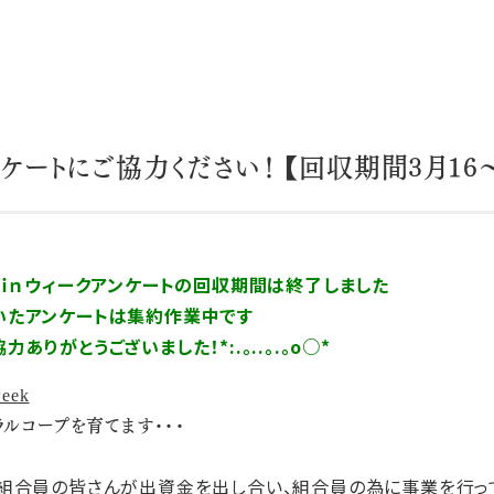
ンケートにご協力ください！ 【回収期間3月16〜
Ｊｏｉｎウィークアンケートの回収期間は終了しました
ケートは集約作業中です
ざいました！*:.。..。.。o○*
ラルコープを育てます・・・
組合員の皆さんが出資金を出し合い、組合員の為に事業を行っ