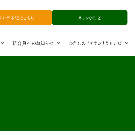
タログ本紙はこちら
ネットで注文
組合員へのお知らせ
わたしのイチオシ！＆レシピ
定基準
ル
食品添加物基準
取り扱い品一覧
NCYニュース
生産者情報
資料請求
お友達紹介申し込み