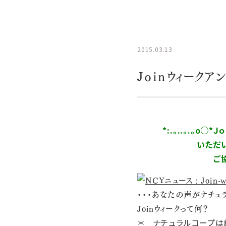
2015.03.13
Jｏｉｎウィークア
*:.。..。.。o○*
いただいたアン
ご協力ありがとうご
・・・あなたの声がナチュ
Joinウィークって何？
＊ ナチュラルコープは