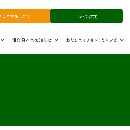
タログ本紙はこちら
ネットで注文
組合員へのお知らせ
わたしのイチオシ！＆レシピ
定基準
ル
食品添加物基準
取り扱い品一覧
NCYニュース
生産者情報
資料請求
お友達紹介申し込み