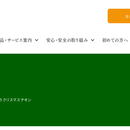
カ
品・サービス案内
安心・安全の取り組み
初めての方へ
食の安全・商品基準
わたしのイチオシ！
商品情報NEWS
私たちについて
組合員ひろば
ご利用ガイド
食品・生活雑貨選
イベントスケジュー
今週のおすすめ
おいしいレシピ
WEB加入
組合概要
め
教えてかぶりんちゃん【Q&A】
放射能ガイドライン
フォトギャラリー
お友達紹介
のクリスマスチキン