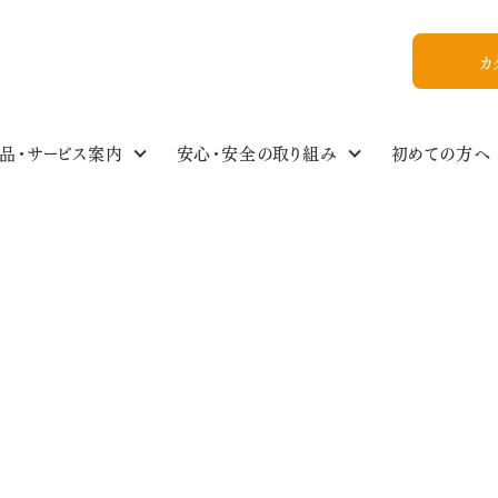
カ
品・サービス案内
安心・安全の取り組み
初めての方へ
食の安全・商品基準
わたしのイチオシ！
商品情報NEWS
私たちについて
組合員ひろば
ご利用ガイド
食品・生活雑貨選
イベントスケジュー
今週のおすすめ
おいしいレシピ
WEB加入
組合概要
め
教えてかぶりんちゃん【Q&A】
放射能ガイドライン
フォトギャラリー
お友達紹介
山さんの旬野菜〜からだがよろこぶ冬野菜〜