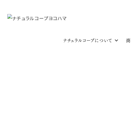
ナチュラルコープについて
商
今週のおすす
HOME
今週のおすすめ
地場・横須賀 嘉