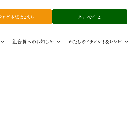
タログ本紙はこちら
ネットで注文
組合員へのお知らせ
わたしのイチオシ！＆レシピ
定基準
ル
食品添加物基準
取り扱い品一覧
NCYニュース
生産者情報
資料請求
お友達紹介申し込み