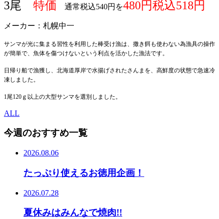
3尾
特価
480円税込518円
通常税込540円を
メーカー：札幌中一
サンマが光に集まる習性を利用した棒受け漁は、撒き餌も使わない為
漁具の操作
が簡単で、魚体を傷つけないという利点を活かした漁法です。
日帰り船で漁獲し、北海道厚岸で水揚げされたさんまを、高鮮度の状態で
急速冷
凍しました。
1尾120ｇ以上の大型サンマを選別しました。
ALL
今週のおすすめ一覧
2026.08.06
たっぷり使えるお徳用企画！
2026.07.28
夏休みはみんなで焼肉!!