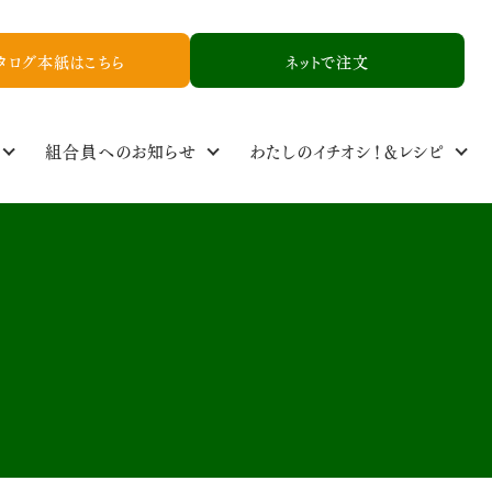
タログ本紙はこちら
ネットで注文
組合員へのお知らせ
わたしのイチオシ！＆レシピ
定基準
ル
食品添加物基準
取り扱い品一覧
NCYニュース
生産者情報
資料請求
お友達紹介申し込み