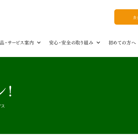
カ
品・サービス案内
安心・安全の取り組み
初めての方へ
食の安全・商品基準
わたしのイチオシ！
商品情報NEWS
私たちについて
組合員ひろば
ご利用ガイド
食品・生活雑貨選
イベントスケジュー
今週のおすすめ
おいしいレシピ
WEB加入
組合概要
シ！
教えてかぶりんちゃん【Q&A】
放射能ガイドライン
フォトギャラリー
お友達紹介
イス