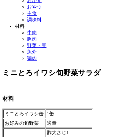
おかず
おやつ
主食
調味料
材料
牛肉
豚肉
野菜・豆
魚介
鶏肉
ミニとろイワシ旬野菜サラダ
材料
ミニとろイワシ缶
1缶
お好みの旬野菜
適量
酢大さじ1