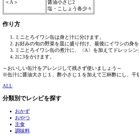
＜A＞
醤油小さじ2
塩・こしょう各少々
作り方
ミニとろイワシ缶は身と汁に分けます。
お好みの旬の野菜を皿に盛り付け、最後にイワシの身を
ミニとろイワシ缶の煮汁に、〈A〉を加えてドレッシン
2に3をかけます。
～おいしい缶汁をアレンジして残さず使いましょう～
※缶汁に醤油大さじ１、酢小さじ１を加えて三杯酢にし、千
ALL
分類別でレシピを探す
おかず
おやつ
主食
調味料