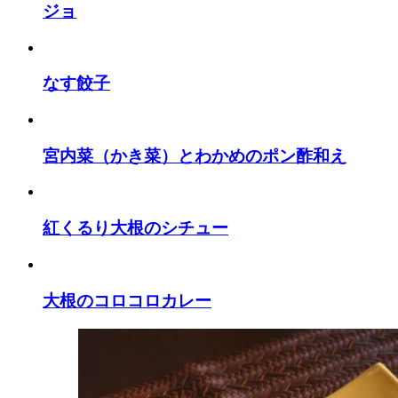
ジョ
なす餃子
宮内菜（かき菜）とわかめのポン酢和え
紅くるり大根のシチュー
大根のコロコロカレー