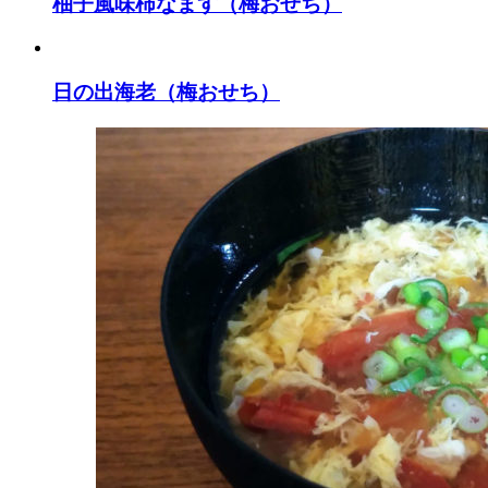
柚子風味柿なます（梅おせち）
日の出海老（梅おせち）