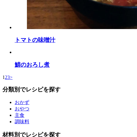
トマトの味噌汁
鯖のおろし煮
1
2
3
>
分類別でレシピを探す
おかず
おやつ
主食
調味料
材料別でレシピを探す