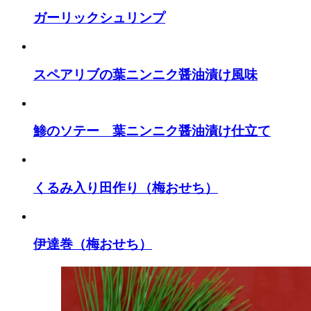
ガーリックシュリンプ
スペアリブの葉ニンニク醤油漬け風味
鯵のソテー 葉ニンニク醤油漬け仕立て
くるみ入り田作り（梅おせち）
伊達巻（梅おせち）