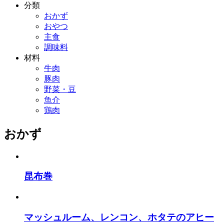
分類
おかず
おやつ
主食
調味料
材料
牛肉
豚肉
野菜・豆
魚介
鶏肉
おかず
昆布巻
マッシュルーム、レンコン、ホタテのアヒー