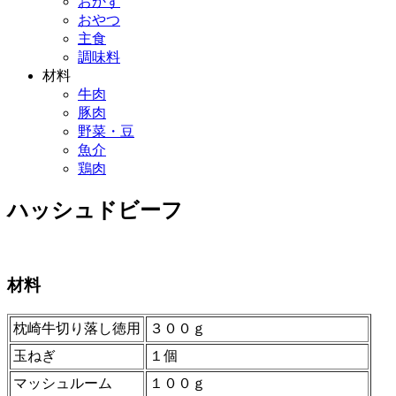
おかず
おやつ
主食
調味料
材料
牛肉
豚肉
野菜・豆
魚介
鶏肉
ハッシュドビーフ
材料
枕崎牛切り落し徳用
３００ｇ
玉ねぎ
１個
マッシュルーム
１００ｇ