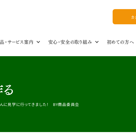
カ
品・サービス案内
安心・安全の取り組み
初めての方へ
食の安全・商品基準
わたしのイチオシ！
商品情報NEWS
私たちについて
組合員ひろば
ご利用ガイド
食品・生活雑貨選
イベントスケジュー
今週のおすすめ
おいしいレシピ
WEB加入
組合概要
作る
教えてかぶりんちゃん【Q&A】
放射能ガイドライン
フォトギャラリー
お友達紹介
んに見学に行ってきました！ BY商品委員会