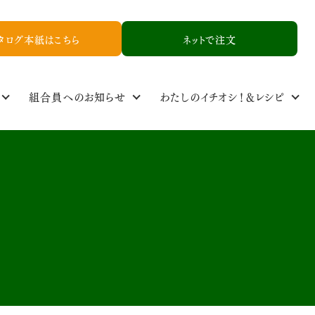
タログ本紙はこちら
ネットで注文
組合員へのお知らせ
わたしのイチオシ！＆レシピ
定基準
ル
食品添加物基準
取り扱い品一覧
NCYニュース
生産者情報
資料請求
お友達紹介申し込み