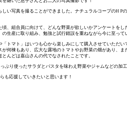
業を継いだ息子さんとお二人の写真撮影です！
らしい写真を撮ることができました。ナチュラルコープのH P
た頃、組合員に向けて、どんな野菜が欲しいかアンケートをし
」の生産に取り組み、勉強と試行錯誤を重ねながら今に至って
や「トマト」はいつも心から楽しみにして購入させていただい
スが何棟もあり、広大な露地のトマトやお野菜の畑があり、ま
ほとんどは嘉山さんの代でなされたことです。
鮮なお野菜をたっぷり使ったサラダとパスタを味わえ野菜やジャムなど
からも応援していきたいと思います！