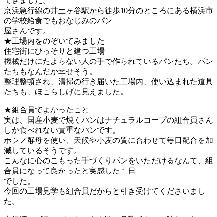
てきました。
京浜急行線の井土ヶ谷駅から徒歩10分のところにある横浜市
の学校給食でもおなじみのパン
屋さんです。
★工場内をのぞいてみました
住宅街にひっそりと建つ工場
機械だけにたよらない人の手で作られているパンたち。パン
たちもなんだか幸せそう。
整理整頓され、清掃の行き届いた工場内、使い込まれた道具
たちも、ほこらしげに見えました。
★組合員でよかったこと
実は、国産小麦で焼くパンはナチュラルコープの組合員さん
しか食べれない貴重なパンです。
ホシノ酵母を使い、天候や小麦の質に合わせて毎日配合を加
減しているそうです。
こんなに心のこもった手づくりパンをいただけるなんて、組
合員になって良かったと実感した１日
でした。
今回の工場見学も組合員だからと引き受けてくださいまし
た。