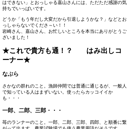
はできない」とおっしゃる嘉山さんには、ただただ感謝の気
持ちでいっぱいです。
どうか「もう年だし大変だから引退しようかな？」などとお
っしゃらないでくださ～い！！
岩崎さん、嘉山さん、お忙しいところを本当にありがとうご
ざいました！
★これで貴方も通！？ はみ出しコ
ーナー★
なぶら
さかなの群れのこと。漁師仲間では普通に通じるが、一般人
で知っている人はまずいない。使ったらカッコイイか
も・・・
一郎、二郎、三郎・・・
苺のランナーのこと。一郎、二郎、三郎、四郎、と順番に繋
がって出ます。農業試験場でも使う農業用語だそうです。