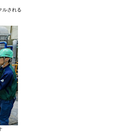
クルされる
す