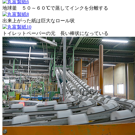
地球釜 ５０～６０℃で蒸してインクを分離する
出来上がった紙は巨大なロール状
トイレットペーパーの元 長い棒状になっている