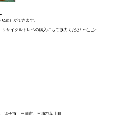
ー！
65m）ができます。
サイクルトレペの購入にもご協力ください<(_ _)>
、逗子市、三浦市、三浦郡葉山町