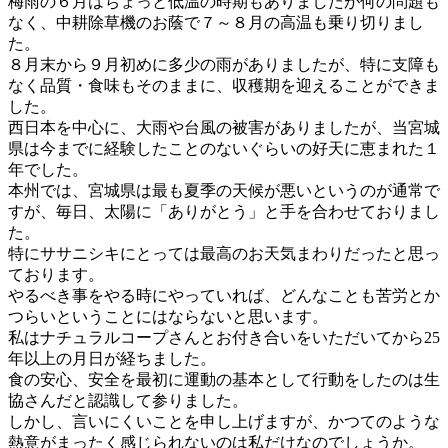
梅雨の６月はちょっと低温の時期もありましたが何の問題も
なく、中耕除草機のお蔭で７～８月の高温も乗り切りまし
た。
８月末から９月初めに多少の雨がありましたが、特に支障も
なく品質・食味もそのままに、収穫期を迎えることができま
した。
西日本を中心に、大雨や台風の被害がありましたが、当宮城
県は今までに経験したことのないぐらいの好天に恵まれた１
年でした。
本州では、宮城県は最も夏季の天候が悪いというのが通常で
すが、毎日、太陽に「ありがとう」と手を合わせておりまし
た。
特にササニシキにとっては最高のお天気まわりだったと思っ
ております。
やるべき事をやる時にやっていれば、どんなことも苦労とか
つらいということにはならないと思います。
私はナチュラルコープさんとお付き合いをいただいてから25
年以上の月日が経ちました。
食の安心、安全を最初に運動の基本として行動をしたのは生
協さんだと認識して参りました。
しかし、言いにくいことを申し上げますが、かつてのような
熱意がまったく感じられないのは私だけなのでしょうか。