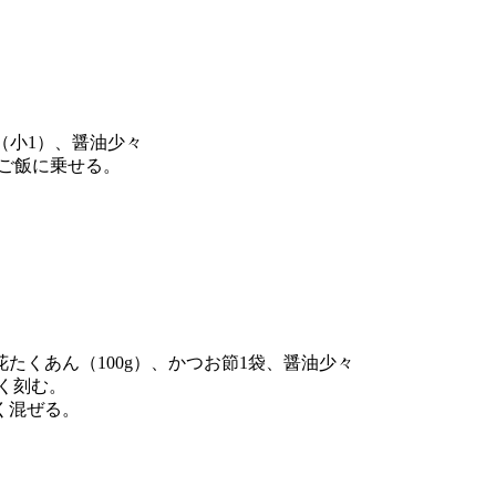
（小1）、醤油少々
ご飯に乗せる。
花たくあん（100g）、かつお節1袋、醤油少々
く刻む。
く混ぜる。