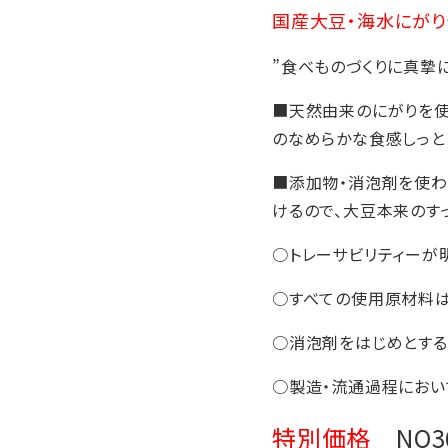
国産大豆・海水にが
”食べものづくりに真摯に
■天然由来のにがりを使
のなめらかな食感しっと
■添加物・消泡剤を使わ
けるので、大豆本来のす
○トレーサビリティーが
○すべての使用原材料
○消泡剤をはじめとす
○製造・流通過程にお
特別価格
NO3