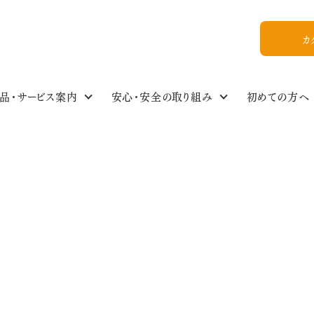
カ
品・サービス案内
安心・安全の取り組み
初めての方へ
食の安全・商品基準
わたしのイチオシ！
商品情報NEWS
私たちについて
組合員ひろば
ご利用ガイド
食品・生活雑貨選
イベントスケジュー
今週のおすすめ
おいしいレシピ
WEB加入
組合概要
め
教えてかぶりんちゃん【Q&A】
放射能ガイドライン
フォトギャラリー
お友達紹介
得”は丸和食品の絹豆腐！