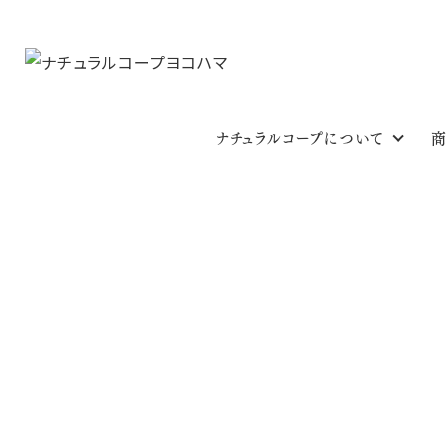
ナチュラルコープについて
商
今週のおすす
HOME
今週のおすすめ
5/3ｗ ”知って