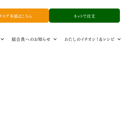
タログ本紙はこちら
ネットで注文
組合員へのお知らせ
わたしのイチオシ！＆レシピ
定基準
ル
食品添加物基準
取り扱い品一覧
NCYニュース
生産者情報
資料請求
お友達紹介申し込み