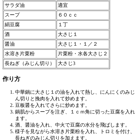
サラダ油
適宜
スープ
６０ｃｃ
絹豆腐
１丁
酒
大さじ１
醤油
大さじ１・１／２
水溶き片栗粉
片栗粉・水各大さじ２
長ねぎ（みじん切り）
大さじ3
作り方
中華鍋に大さじ１の油を入れて熱し、にんにくのみじ
ん切りと挽肉を入れて炒めます。
豆板醤を入れてさらに炒めます。
鍋肌からスープを注ぎ、１ｃｍ角に切った豆腐を入れ
ます。
酒、醤油を入れ、中火で豆腐の水分を飛ばします。
様子を見ながら水溶き片栗粉を入れ、トロミを付け、
長ねぎのみじん切りを加えます。