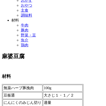
おかず
おやつ
主食
調味料
材料
牛肉
豚肉
野菜・豆
魚介
鶏肉
麻婆豆腐
材料
無薬ハーブ豚挽肉
100g
豆板醤
大さじ１・１／２
にんにくのみじん切り
適量