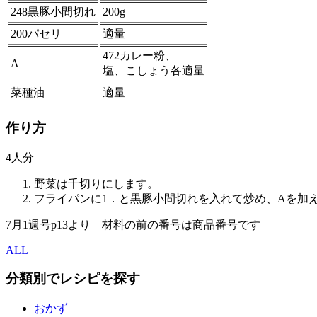
248黒豚小間切れ
200g
200パセリ
適量
472カレー粉、
A
塩、こしょう各適量
菜種油
適量
作り方
4人分
野菜は千切りにします。
フライパンに1．と黒豚小間切れを入れて炒め、Aを加
7月1週号p13より 材料の前の番号は商品番号です
ALL
分類別でレシピを探す
おかず