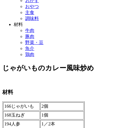
おかず
おやつ
主食
調味料
材料
牛肉
豚肉
野菜・豆
魚介
鶏肉
じゃがいものカレー風味炒め
材料
166じゃがいも
2個
168玉ねぎ
1個
194人参
1／2本