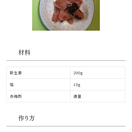
材料
新生姜
200g
塩
10g
赤梅酢
適量
作り方