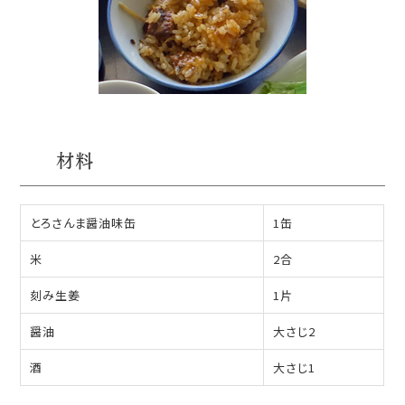
材料
とろさんま醤油味缶
1缶
米
2合
刻み生姜
1片
醤油
大さじ2
酒
大さじ1