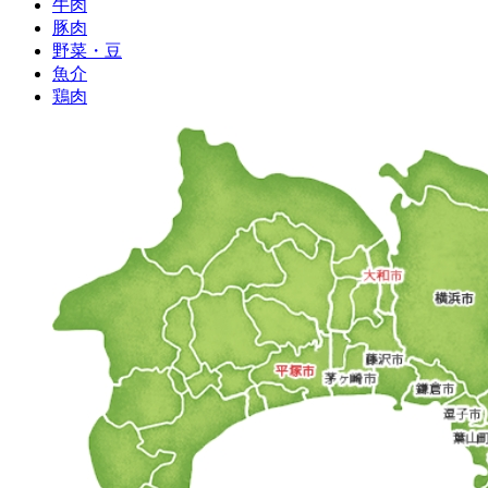
牛肉
豚肉
野菜・豆
魚介
鶏肉