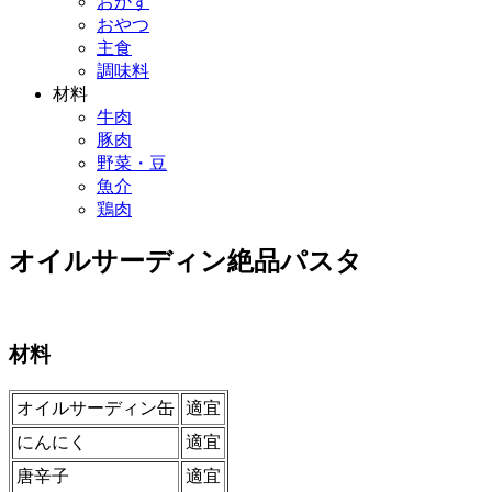
おかず
おやつ
主食
調味料
材料
牛肉
豚肉
野菜・豆
魚介
鶏肉
オイルサーディン絶品パスタ
材料
オイルサーディン缶
適宜
にんにく
適宜
唐辛子
適宜