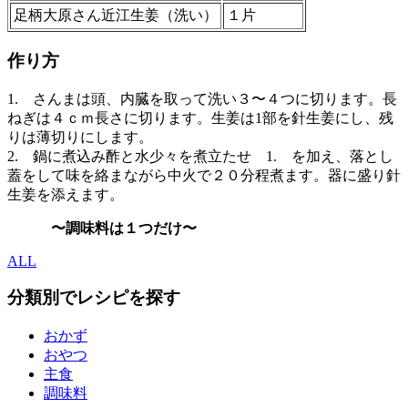
足柄大原さん近江生姜（洗い）
１片
作り方
1. さんまは頭、内臓を取って洗い３〜４つに切ります。長
ねぎは４ｃｍ長さに切ります。生姜は1部を針生姜にし、残
りは薄切りにします。
2. 鍋に煮込み酢と水少々を煮立たせ 1. を加え、落とし
蓋をして味を絡まながら中火で２０分程煮ます。器に盛り針
生姜を添えます。
〜調味料は１つだけ〜
ALL
分類別でレシピを探す
おかず
おやつ
主食
調味料