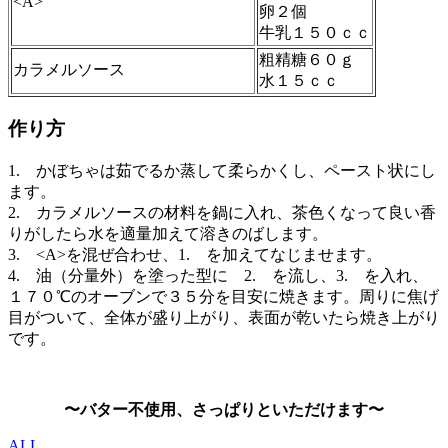
<A>
卵２個
牛乳１５０ｃｃ
粗精糖６０ｇ
カラメルソース
水１５ｃｃ
作り方
1. かぼちゃは茹でるか蒸して柔らかくし、ペースト状にし
ます。
2. カラメルソースの材料を鍋に入れ、茶色くなって良い香
りがしたら水を適量加えて溶きのばします。
3. <A>を混ぜ合わせ、1. を加えてなじませます。
4. 油（分量外）を塗った型に 2. を流し、3. を入れ、
１７０℃のオーブンで３５分を目安に焼きます。周りに焦げ
目がついて、全体が盛り上がり、表面が乾いたら焼き上がり
です。
〜バター不使用、さっぱりといただけます〜
ALL