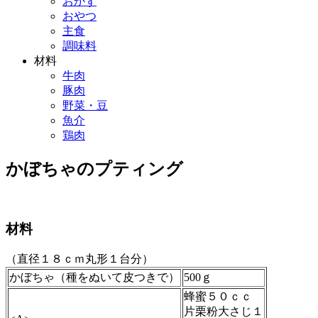
おかず
おやつ
主食
調味料
材料
牛肉
豚肉
野菜・豆
魚介
鶏肉
かぼちゃのプティング
材料
（直径１８ｃｍ丸形１台分）
かぼちゃ（種をぬいて皮つきで）
500ｇ
蜂蜜５０ｃｃ
片栗粉大さじ１