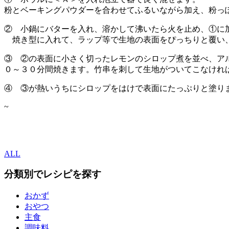
粉とベーキングパウダーを合わせてふるいながら加え、粉っ
② 小鍋にバターを入れ、溶かして沸いたら火を止め、①に
焼き型に入れて、ラップ等で生地の表面をぴっちりと覆い
③ ②の表面に小さく切ったレモンのシロップ煮を並べ、ア
０～３０分間焼きます。竹串を刺して生地がついてこなけれ
④ ③が熱いうちにシロップをはけで表面にたっぷりと塗り
~
ALL
分類別でレシピを探す
おかず
おやつ
主食
調味料