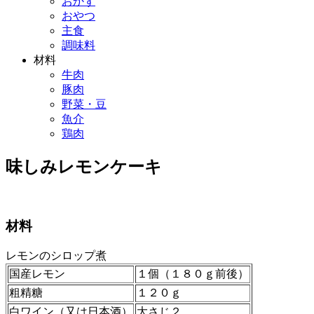
おかず
おやつ
主食
調味料
材料
牛肉
豚肉
野菜・豆
魚介
鶏肉
味しみレモンケーキ
材料
レモンのシロップ煮
国産レモン
１個（１８０ｇ前後）
粗精糖
１２０ｇ
白ワイン（又は日本酒）
大さじ２