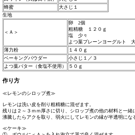
蜂蜜
大さじ１
生地
卵 2個
粗精糖 １２０ｇ
＜Ａ＞
塩 少々
よつ葉プレーンヨーグルト 
薄力粉
１４０ｇ
ベーキングパウダー
小さじ１／３
よつ葉バター（食塩不使用）
５０ｇ
作り方
≪レモンのシロップ煮≫
レモンは洗い皮を削り粗精糖に混ぜます。
残りは２～３ｍｍ厚さに切り、シロップ煮の他の材料と一緒
沸騰したらアクを取り、弱火にしてレモンの縁が半透明にな
≪ケーキ≫
① ボウルに＜Ａ＞を入れ泡立て器で良く混ぜます。