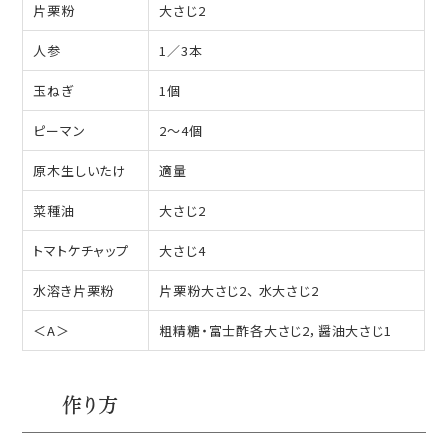
片栗粉
大さじ2
人参
1／3本
玉ねぎ
1個
ピーマン
2～4個
原木生しいたけ
適量
菜種油
大さじ2
トマトケチャップ
大さじ4
水溶き片栗粉
片栗粉大さじ2、 水大さじ2
＜A＞
粗精糖・富士酢各大さじ2，醤油大さじ1
作り方