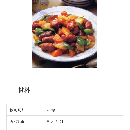
材料
豚角切り
200g
酒・醤油
各大さじ1