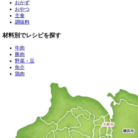
おかず
おやつ
主食
調味料
材料別でレシピを探す
牛肉
豚肉
野菜・豆
魚介
鶏肉