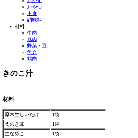
おかず
おやつ
主食
調味料
材料
牛肉
豚肉
野菜・豆
魚介
鶏肉
きのこ汁
材料
原木生しいたけ
1袋
えのき茸
1袋
生なめこ
1袋