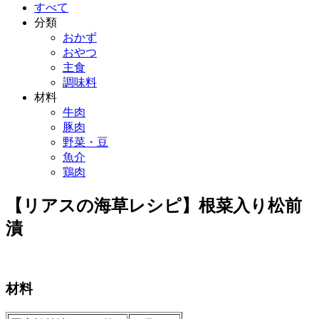
すべて
分類
おかず
おやつ
主食
調味料
材料
牛肉
豚肉
野菜・豆
魚介
鶏肉
【リアスの海草レシピ】根菜入り松前
漬
材料