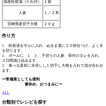
国産松前漬（たれ付）
１袋
人参
１／２本
宮崎県産切干大根
２０ｇ
作り方
1. 松前漬をザルに入れ、ぬるま湯に３０秒位つけ、よく水
を切ります。
2. ボールに 1. と、千切りの人参、添付のタレを入れ、
２日間漬け込みます。
3. 食べる直前に水戻しした切干し大根を入れて混ぜ合わせ
ます。
〜常備菜としても便利
箸休め、おつまみに〜
ALL
分類別でレシピを探す