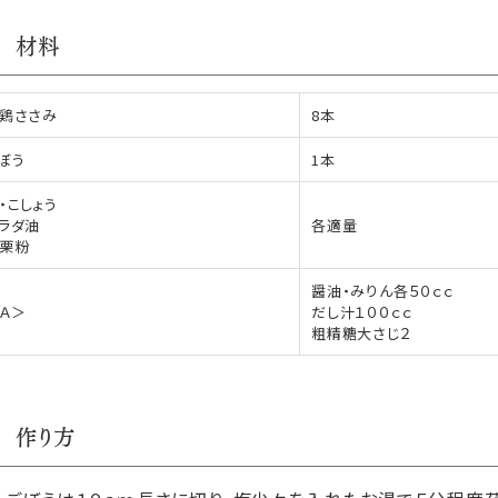
材料
鶏ささみ
8本
ぼう
1本
・こしょう
ラダ油
各適量
栗粉
醤油・みりん各５０ｃｃ
Ａ＞
だし汁１００ｃｃ
粗精糖大さじ２
作り方