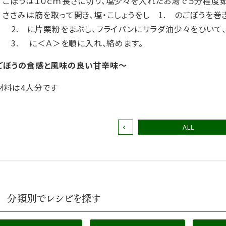
. ごぼうは１０ｃｍ長さに切り、塩少々を入れたお湯で５分程度茹
. ささみは筋を取って開き、塩・こしょうをし 1. のごぼうを巻
. 2. に片栗粉をまぶし、フライパンにサラダ油少々をひいて、
. 3. に＜Ａ＞を順に入れ、絡めます。
ごぼうの食感と風味の良い甘辛味〜
材料は4人分です
ALL
分類別でレシピを探す