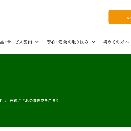
カ
品・サービス案内
安心・安全の取り組み
初めての方へ
食の安全・商品基準
わたしのイチオシ！
商品情報NEWS
私たちについて
組合員ひろば
ご利用ガイド
食品・生活雑貨選
イベントスケジュー
今週のおすすめ
おいしいレシピ
WEB加入
組合概要
教えてかぶりんちゃん【Q&A】
放射能ガイドライン
フォトギャラリー
お友達紹介
ず
若鶏ささみの巻き巻きごぼう