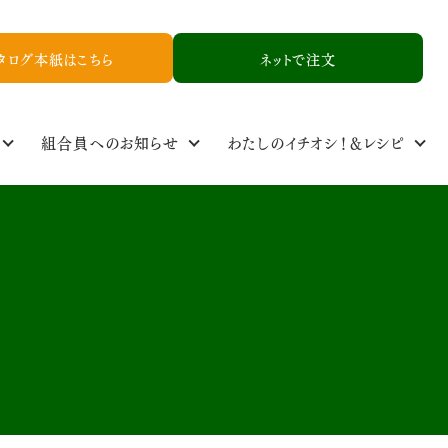
タログ本紙はこちら
ネットで注文
組合員へのお知らせ
わたしのイチオシ！＆レシピ
定基準
ル
食品添加物基準
取り扱い品一覧
NCYニュース
生産者情報
資料請求
お友達紹介申し込み