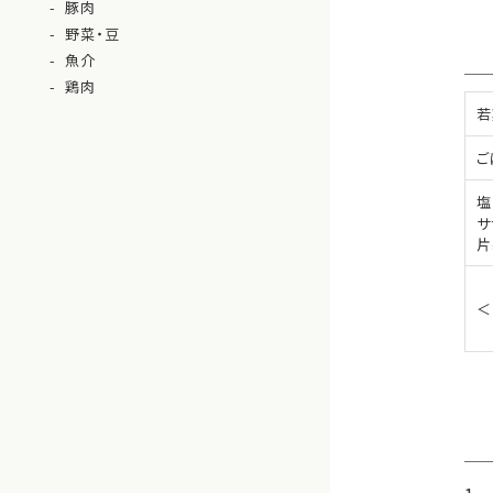
豚肉
野菜・豆
魚介
鶏肉
若
ご
塩
サ
片
＜