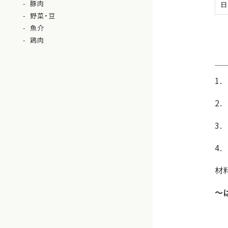
豚肉
日
野菜・豆
魚介
鶏肉
1
2
3
4
材
〜
疲