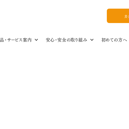
カ
品・サービス案内
安心・安全の取り組み
初めての方へ
食の安全・商品基準
わたしのイチオシ！
商品情報NEWS
私たちについて
組合員ひろば
ご利用ガイド
食品・生活雑貨選
イベントスケジュー
今週のおすすめ
おいしいレシピ
WEB加入
組合概要
教えてかぶりんちゃん【Q&A】
放射能ガイドライン
フォトギャラリー
お友達紹介
フレンチトースト