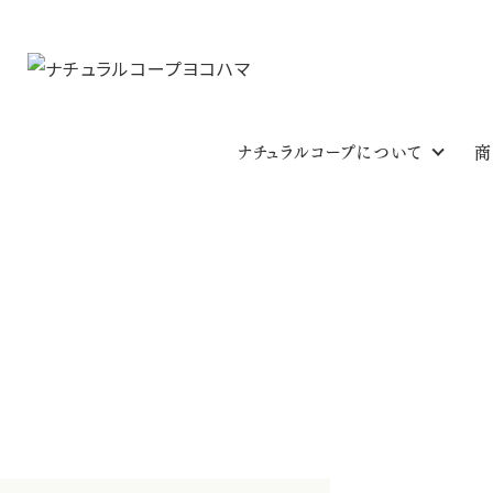
ナチュラルコープについて
商
おいしいレシピ
HOME
おいしいレシピ一覧
分類
主食