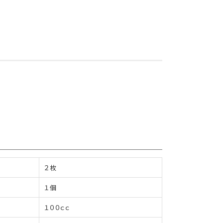
２枚
１個
１００ｃｃ