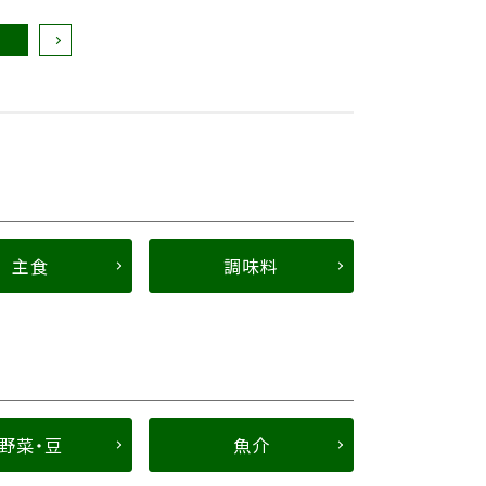
主食
調味料
野菜・豆
魚介