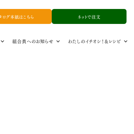
タログ本紙はこちら
ネットで注文
組合員へのお知らせ
わたしのイチオシ！＆レシピ
定基準
ル
食品添加物基準
取り扱い品一覧
NCYニュース
生産者情報
資料請求
お友達紹介申し込み