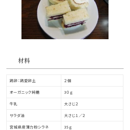
材料
鶏卵：鶏愛卵土
２個
オーガニック純糖
3０ｇ
牛乳
大さじ２
サラダ油
大さじ１／２
宮城県産薄力粉シラネ
35ｇ