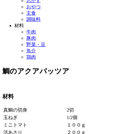
おかず
おやつ
主食
調味料
材料
牛肉
豚肉
野菜・豆
魚介
鶏肉
鯛のアクアパッツア
材料
真鯛の切身
2切
玉ねぎ
1/2個
ミニトマト
１００ｇ
活あさり
２００ｇ