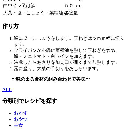
白ワイン又は酒
５０ｃｃ
大葉・塩・こしょう・菜種油
各適量
作り方
鯛に塩・こしょうをします。玉ねぎは５ｍｍ幅に切り
ます。
フライパンか小鍋に菜種油を熱して玉ねぎを炒め、
鯛・ミニトマト・白ワインを加えます。
沸騰したらあさりを加え口が開くまで加熱します。
器に盛り、大葉の千切りをあしらいます。
〜味の出る食材の組み合わせで美味〜
ALL
分類別でレシピを探す
おかず
おやつ
主食