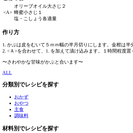
オリーブオイル大さじ２
<A>
蜂蜜小さじ１
塩・こしょう各適量
作り方
1. かぶは皮をむいて５ｍｍ幅の半月切りにします。金柑は
2. <Ａ>を合わせて、1. を加えて漬け込みます。１時間
〜さわやかな甘味がかぶと合います〜
ALL
分類別でレシピを探す
おかず
おやつ
主食
調味料
材料別でレシピを探す