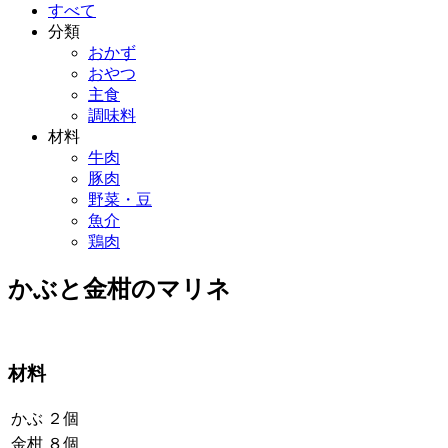
すべて
分類
おかず
おやつ
主食
調味料
材料
牛肉
豚肉
野菜・豆
魚介
鶏肉
かぶと金柑のマリネ
材料
かぶ
２個
金柑
８個