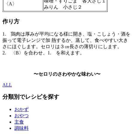
味噌・すりごま 各大さじ１
〈A〉
みりん 小さじ２
作り方
1. 鶏肉は厚みが平均になる様に開き、塩・こしょう・酒を
振って電子レンジで加 熱するか、蒸して、食べやすい大き
さにほぐします。セロリは３㎝長さの薄切りにします。
2. 〈B〉を合わせ、1. を和えます。
〜セロリのさわやかな味わい〜
ALL
分類別でレシピを探す
おかず
おやつ
主食
調味料