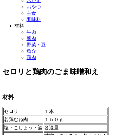
おかず
おやつ
主食
調味料
材料
牛肉
豚肉
野菜・豆
魚介
鶏肉
セロリと鶏肉のごま味噌和え
材料
セロリ
１本
若鶏むね肉
１５０ｇ
塩・こしょう・酒
各適量