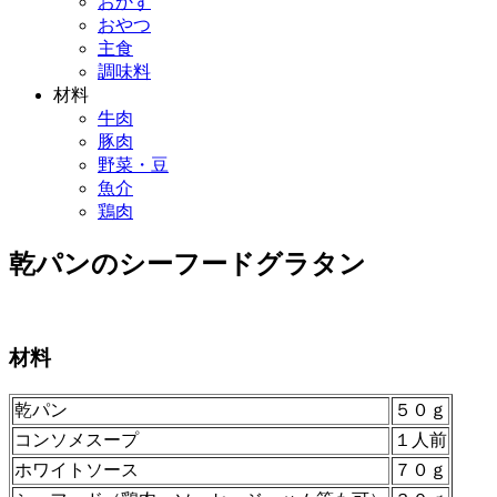
おかず
おやつ
主食
調味料
材料
牛肉
豚肉
野菜・豆
魚介
鶏肉
乾パンのシーフードグラタン
材料
乾パン
５０ｇ
コンソメスープ
１人前
ホワイトソース
７０ｇ