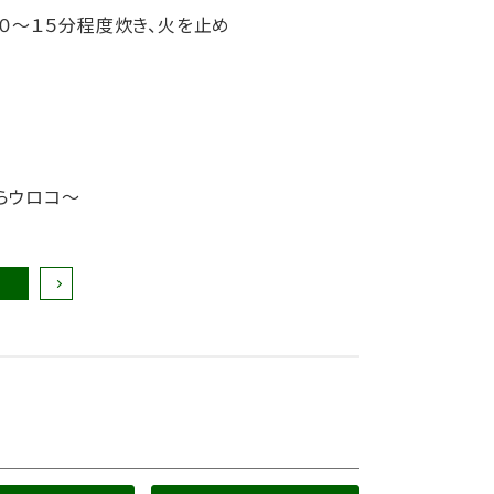
０～１５分程度炊き、火を止め
らウロコ〜