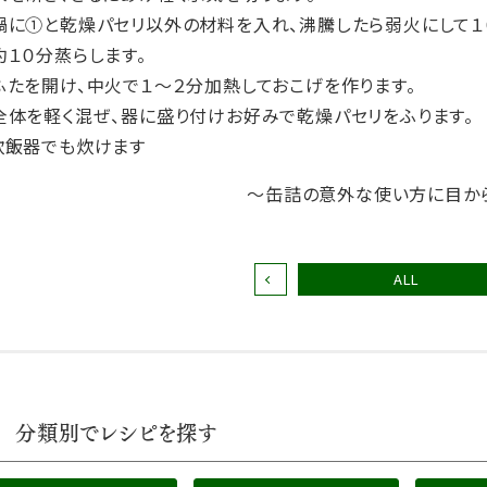
鍋に①と乾燥パセリ以外の材料を入れ、沸騰したら弱火にして１
１０分蒸らします。
ふたを開け、中火で１～２分加熱しておこげを作ります。
全体を軽く混ぜ、器に盛り付けお好みで乾燥パセリをふります。
炊飯器でも炊けます
〜缶詰の意外な使い方に目か
ALL
分類別でレシピを探す