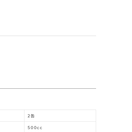
２缶
５００ｃｃ