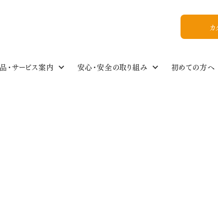
カ
品・サービス案内
安心・安全の取り組み
初めての方へ
食の安全・商品基準
わたしのイチオシ！
商品情報NEWS
私たちについて
組合員ひろば
ご利用ガイド
食品・生活雑貨選
イベントスケジュー
今週のおすすめ
おいしいレシピ
WEB加入
組合概要
教えてかぶりんちゃん【Q&A】
放射能ガイドライン
フォトギャラリー
お友達紹介
サバ缶カレーの炊き込みトマトピラフ