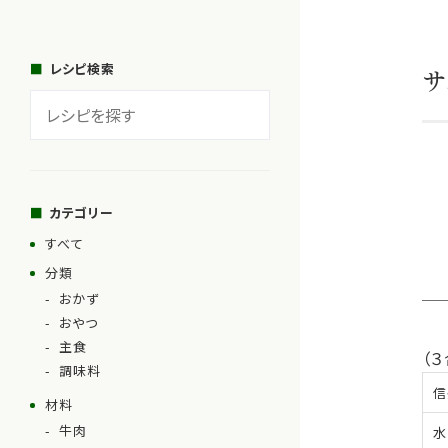
レシピ検索
サ
カテゴリー
すべて
分類
おかず
おやつ
主食
（３
調味料
信
材料
牛肉
水