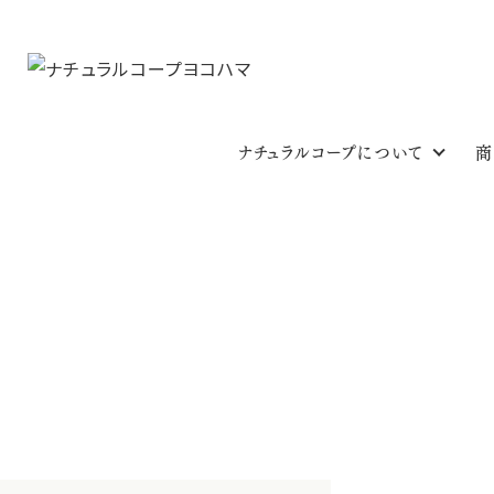
ナチュラルコープについて
商
おいしいレシピ
HOME
おいしいレシピ一覧
分類
主食