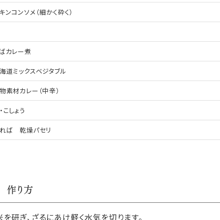
キンコンソメ（細かく砕く）
ばカレー煮
海道ミックスベジタブル
物素材カレー（中辛）
・こしょう
れば 乾燥パセリ
作り方
米を研ぎ、ざるにあけ軽く水気を切ります。