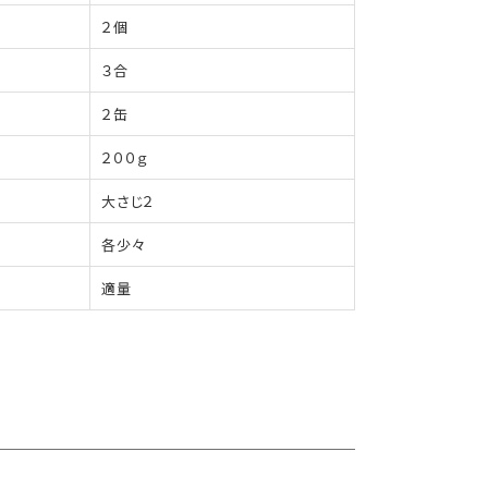
２個
３合
２缶
２００ｇ
大さじ２
各少々
適量