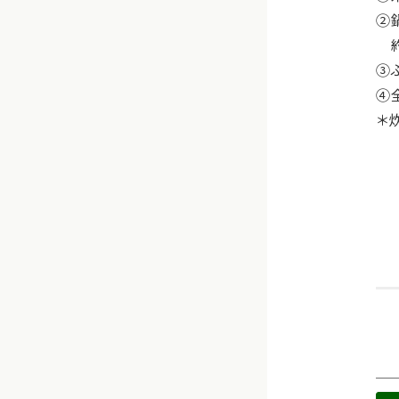
②
約
③
④
＊