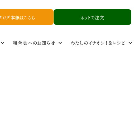
タログ本紙はこちら
ネットで注文
組合員へのお知らせ
わたしのイチオシ！＆レシピ
定基準
ル
食品添加物基準
取り扱い品一覧
NCYニュース
生産者情報
資料請求
お友達紹介申し込み