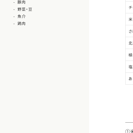
豚肉
チ
野菜・豆
魚介
米
鶏肉
さ
北
植
塩
あ
①