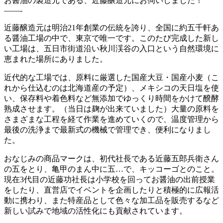
お醤油の製造元である、近藤醸造元にお伺いしました！
——-
近藤醸造元は明治21年創業の伝統を誇り、全国に約五千軒あ
る醤油工場の中で、東京で唯一です。このたび完成した新し
い工場は、五日市街道沿い秋川渓谷の入口という自然環境に
恵まれた場所にありました。
近代的な工場では、原料に厳選した国産大豆・国産小麦（こ
れから仕込むのは北海道産の予定）、メキシコの天日塩を使
い、保存料や着色料など無添加でゆっくり時間をかけて醗酵
熟成させます。（当日は麹が出来ていました）大量の原料を
さまざまな工程を経て作業を進めていくので、温度管理から
最後の洗浄まで最新式の機械で管理でき、便利になりまし
た。
おなじみの商品マークは、初代社長である近藤五郎兵衛さん
の五をとり、亀甲のまん中に五…で、キッコーゴとのこと。
現在3代目の近藤功社長は小学校を回ってお醤油の出前授業
をしたり、直営店でイベントを企画したりと積極的に広報活
動に携わり、また特産品として色々な加工品を販売するなど
新しい試みで地域の活性化にも貢献されています。