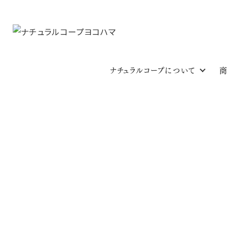
ナチュラルコープについて
商
NCYニュース
HOME
NCYニュース
【レシピ】かぼちゃ