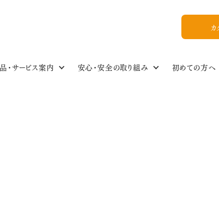
カ
品・サービス案内
安心・安全の取り組み
初めての方へ
食の安全・商品基準
わたしのイチオシ！
商品情報NEWS
私たちについて
組合員ひろば
ご利用ガイド
食品・生活雑貨選
イベントスケジュー
今週のおすすめ
おいしいレシピ
WEB加入
組合概要
教えてかぶりんちゃん【Q&A】
放射能ガイドライン
フォトギャラリー
お友達紹介
のクリームチーズ和え トマトと牛肉の炒め物 手作りアイス