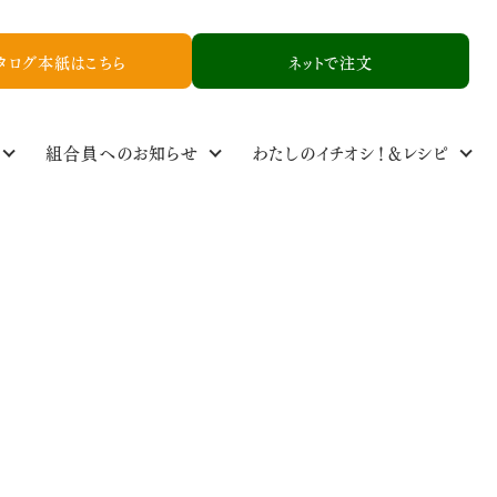
タログ本紙はこちら
ネットで注文
組合員へのお知らせ
わたしのイチオシ！＆レシピ
定基準
ル
食品添加物基準
取り扱い品一覧
NCYニュース
生産者情報
資料請求
お友達紹介申し込み