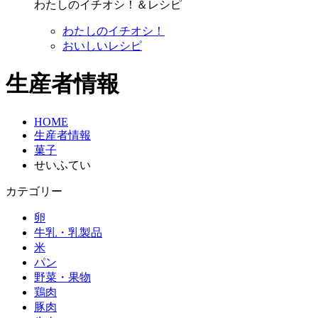
わたしのイチオシ！＆レシピ
わたしのイチオシ！
おいしいレシピ
生産者情報
HOME
生産者情報
菓子
せいふてい
カテゴリー
卵
牛乳・乳製品
米
パン
野菜・果物
鶏肉
豚肉