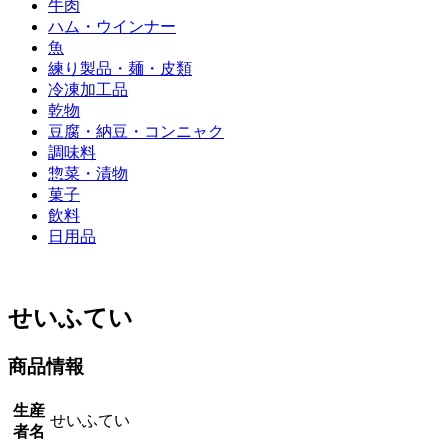
牛肉
ハム・ウインナー
魚
練り製品・麺・皮類
冷凍加工品
乾物
豆腐・納豆・コンニャク
調味料
惣菜・漬物
菓子
飲料
日用品
せいふてい
商品情報
生産
せいふてい
者名