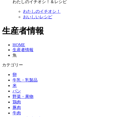
わたしのイチオシ！＆レシピ
わたしのイチオシ！
おいしいレシピ
生産者情報
HOME
生産者情報
魚
カテゴリー
卵
牛乳・乳製品
米
パン
野菜・果物
鶏肉
豚肉
牛肉