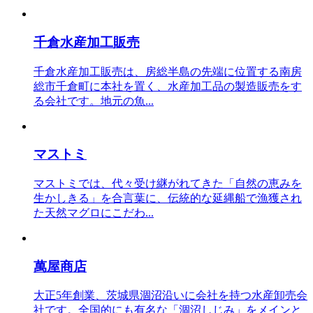
千倉水産加工販売
千倉水産加工販売は、房総半島の先端に位置する南房
総市千倉町に本社を置く、水産加工品の製造販売をす
る会社です。地元の魚...
マストミ
マストミでは、代々受け継がれてきた「自然の恵みを
生かしきる」を合言葉に、伝統的な延縄船で漁獲され
た天然マグロにこだわ...
萬屋商店
大正5年創業、茨城県涸沼沿いに会社を持つ水産卸売会
社です。全国的にも有名な「涸沼しじみ」をメインと