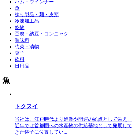
ハム・ウインナー
魚
練り製品・麺・皮類
冷凍加工品
乾物
豆腐・納豆・コンニャク
調味料
惣菜・漬物
菓子
飲料
日用品
魚
トクスイ
当社は、江戸時代より漁業や開運の拠点として栄え、
近年では首都圏への水産物の供給基地として発展して
きた銚子に位置してい...