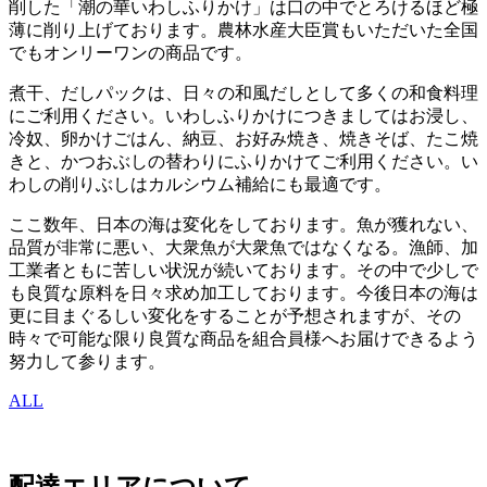
削した「潮の華いわしふりかけ」は口の中でとろけるほど極
薄に削り上げております。農林水産大臣賞もいただいた全国
でもオンリーワンの商品です。
煮干、だしパックは、日々の和風だしとして多くの和食料理
にご利用ください。いわしふりかけにつきましてはお浸し、
冷奴、卵かけごはん、納豆、お好み焼き、焼きそば、たこ焼
きと、かつおぶしの替わりにふりかけてご利用ください。い
わしの削りぶしはカルシウム補給にも最適です。
ここ数年、日本の海は変化をしております。魚が獲れない、
品質が非常に悪い、大衆魚が大衆魚ではなくなる。漁師、加
工業者ともに苦しい状況が続いております。その中で少しで
も良質な原料を日々求め加工しております。今後日本の海は
更に目まぐるしい変化をすることが予想されますが、その
時々で可能な限り良質な商品を組合員様へお届けできるよう
努力して参ります。
ALL
配達エリアについて