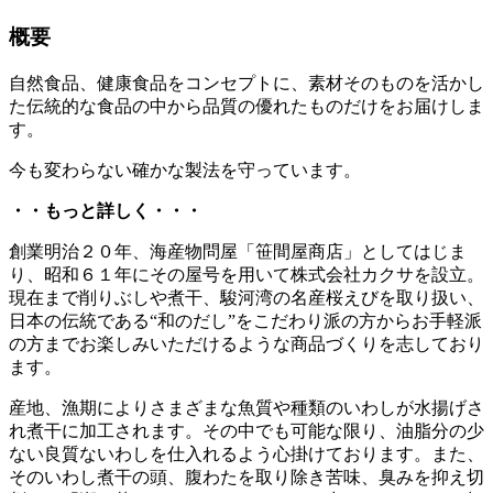
概要
自然食品、健康食品をコンセプトに、素材そのものを活かし
た伝統的な食品の中から品質の優れたものだけをお届けしま
す。
今も変わらない確かな製法を守っています。
・・もっと詳しく・・・
創業明治２０年、海産物問屋「笹間屋商店」としてはじま
り、昭和６１年にその屋号を用いて株式会社カクサを設立。
現在まで削りぶしや煮干、駿河湾の名産桜えびを取り扱い、
日本の伝統である“和のだし”をこだわり派の方からお手軽派
の方までお楽しみいただけるような商品づくりを志しており
ます。
産地、漁期によりさまざまな魚質や種類のいわしが水揚げさ
れ煮干に加工されます。その中でも可能な限り、油脂分の少
ない良質ないわしを仕入れるよう心掛けております。また、
そのいわし煮干の頭、腹わたを取り除き苦味、臭みを抑え切