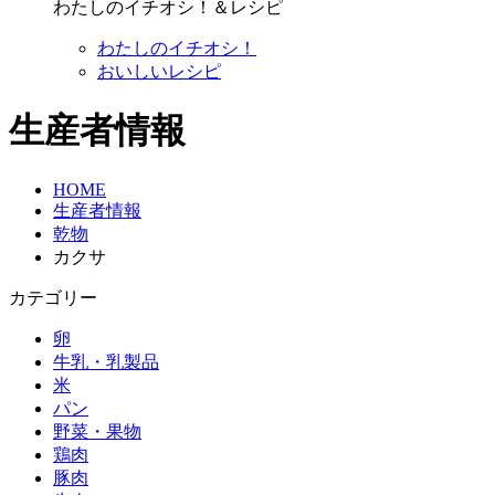
わたしのイチオシ！＆レシピ
わたしのイチオシ！
おいしいレシピ
生産者情報
HOME
生産者情報
乾物
カクサ
カテゴリー
卵
牛乳・乳製品
米
パン
野菜・果物
鶏肉
豚肉