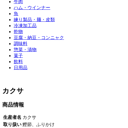
牛肉
ハム・ウインナー
魚
練り製品・麺・皮類
冷凍加工品
乾物
豆腐・納豆・コンニャク
調味料
惣菜・漬物
菓子
飲料
日用品
カクサ
商品情報
生産者名
カクサ
取り扱い
鰹節、ふりかけ