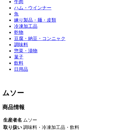
牛肉
ハム・ウインナー
魚
練り製品・麺・皮類
冷凍加工品
乾物
豆腐・納豆・コンニャク
調味料
惣菜・漬物
菓子
飲料
日用品
ムソー
商品情報
生産者名
ムソー
取り扱い
調味料・冷凍加工品・飲料