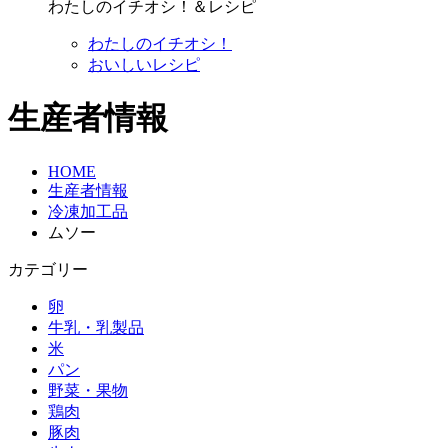
わたしのイチオシ！＆レシピ
わたしのイチオシ！
おいしいレシピ
生産者情報
HOME
生産者情報
冷凍加工品
ムソー
カテゴリー
卵
牛乳・乳製品
米
パン
野菜・果物
鶏肉
豚肉