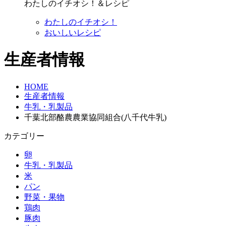
わたしのイチオシ！＆レシピ
わたしのイチオシ！
おいしいレシピ
生産者情報
HOME
生産者情報
牛乳・乳製品
千葉北部酪農農業協同組合(八千代牛乳)
カテゴリー
卵
牛乳・乳製品
米
パン
野菜・果物
鶏肉
豚肉