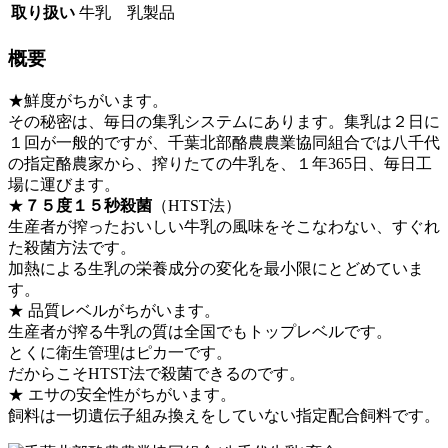
取り扱い
牛乳 乳製品
概要
★鮮度がちがいます。
その秘密は、毎日の集乳システムにあります。集乳は２日に
１回が一般的ですが、千葉北部酪農農業協同組合では八千代
の指定酪農家から、搾りたての牛乳を、１年365日、毎日工
場に運びます。
★
７５度１５秒殺菌
（HTST法）
生産者が搾ったおいしい牛乳の風味をそこなわない、すぐれ
た殺菌方法です。
加熱による生乳の栄養成分の変化を最小限にとどめていま
す。
★ 品質レベルがちがいます。
生産者が搾る牛乳の質は全国でもトップレベルです。
とくに衛生管理はピカ一です。
だからこそHTST法で殺菌できるのです。
★ エサの安全性がちがいます。
飼料は一切遺伝子組み換えをしていない指定配合飼料です。