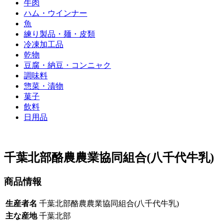
牛肉
ハム・ウインナー
魚
練り製品・麺・皮類
冷凍加工品
乾物
豆腐・納豆・コンニャク
調味料
惣菜・漬物
菓子
飲料
日用品
千葉北部酪農農業協同組合(八千代牛乳)
商品情報
生産者名
千葉北部酪農農業協同組合(八千代牛乳)
主な産地
千葉北部